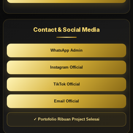
Contact & Social Media
WhatsApp Admin
Instagram Official
TikTok Official
Email Official
✓ Portofolio Ribuan Project Selesai