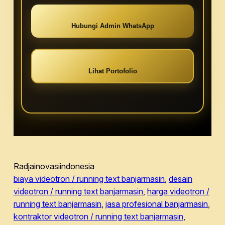
Hubungi Admin WhatsApp
Lihat Portofolio
Radjainovasiindonesia
biaya videotron / running text banjarmasin
, 
desain
videotron / running text banjarmasin
, 
harga videotron /
running text banjarmasin
, 
jasa profesional banjarmasin
, 
kontraktor videotron / running text banjarmasin
, 