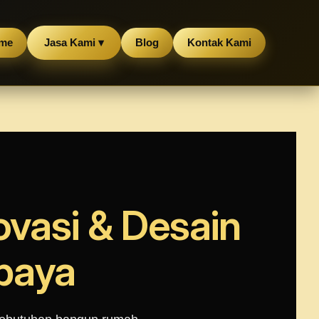
me
Jasa Kami ▾
Blog
Kontak Kami
vasi & Desain
abaya