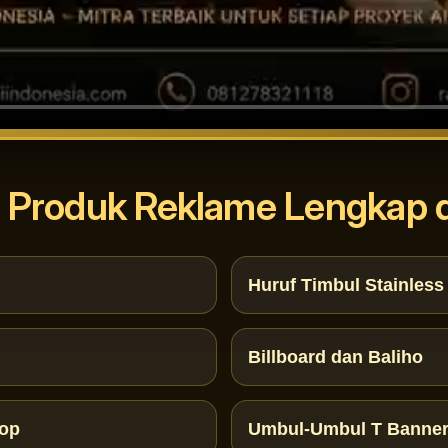
 Produk Reklame Lengkap d
Huruf Timbul Stainless 
Billboard dan Baliho
rop
Umbul-Umbul T Banne