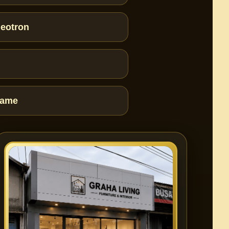
deotron
lame