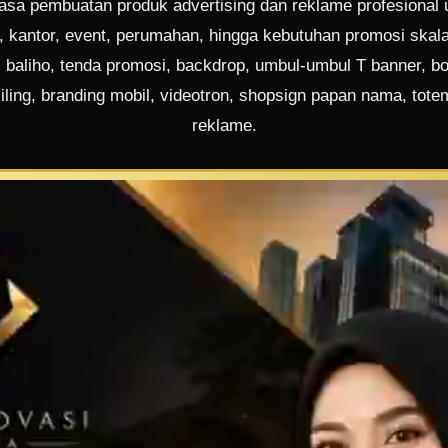
asa pembuatan produk advertising dan reklame profesional 
, kantor, event, perumahan, hingga kebutuhan promosi ska
d, baliho, tenda promosi, backdrop, umbul-umbul T banner, boo
liling, branding mobil, videotron, shopsign papan nama, tot
reklame.