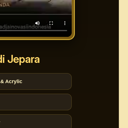
i Jepara
& Acrylic
r