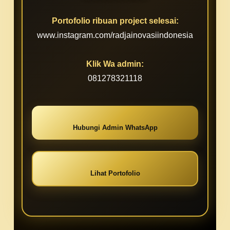
Portofolio ribuan project selesai:
www.instagram.com/radjainovasiindonesia
Klik Wa admin:
081278321118
Hubungi Admin WhatsApp
Lihat Portofolio