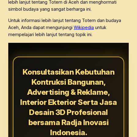
lebih lanjut tentang Totem di Aceh dan menghormati
simbol budaya yang sangat berharga ini.
Untuk informasi lebih lanjut tentang Totem dan budaya
Aceh, Anda dapat mengunjungi
Wikipedia
untuk
mempelajari lebih lanjut tentang topik ini.
Konsultasikan Kebutuhan
Kontruksi Bangunan,
Advertising & Reklame,
Interior Ekterior Serta Jasa
Desain 3D Profesional
bersama Radja Inovasi
Indonesia.