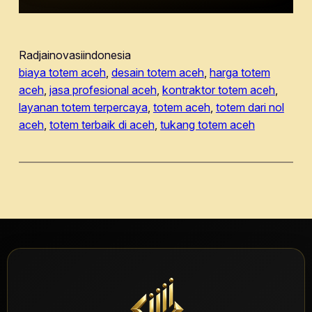
Radjainovasiindonesia
biaya totem aceh
, 
desain totem aceh
, 
harga totem
aceh
, 
jasa profesional aceh
, 
kontraktor totem aceh
, 
layanan totem terpercaya
, 
totem aceh
, 
totem dari nol
aceh
, 
totem terbaik di aceh
, 
tukang totem aceh