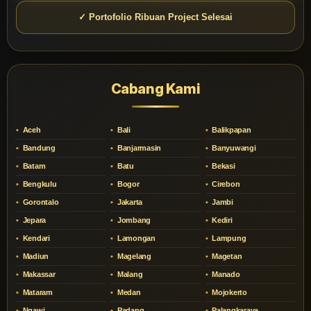
✓ Portofolio Ribuan Project Selesai
Cabang Kami
Aceh
Bali
Balikpapan
Bandung
Banjarmasin
Banyuwangi
Batam
Batu
Bekasi
Bengkulu
Bogor
Cirebon
Gorontalo
Jakarta
Jambi
Jepara
Jombang
Kediri
Kendari
Lamongan
Lampung
Madiun
Magelang
Magetan
Makassar
Malang
Manado
Mataram
Medan
Mojokerto
Ngawi
Padang
Palangkaraya