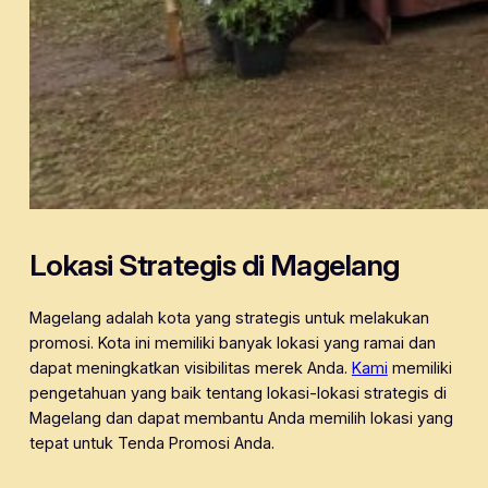
Lokasi Strategis di Magelang
Magelang adalah kota yang strategis untuk melakukan
promosi. Kota ini memiliki banyak lokasi yang ramai dan
dapat meningkatkan visibilitas merek Anda.
Kami
memiliki
pengetahuan yang baik tentang lokasi-lokasi strategis di
Magelang dan dapat membantu Anda memilih lokasi yang
tepat untuk Tenda Promosi Anda.