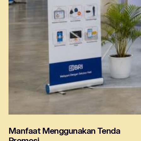
Manfaat Menggunakan Tenda
Promosi