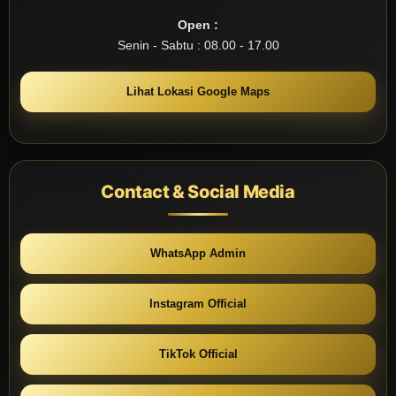
Open :
Senin - Sabtu : 08.00 - 17.00
Lihat Lokasi Google Maps
Contact & Social Media
WhatsApp Admin
Instagram Official
TikTok Official