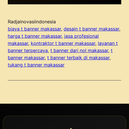
Radjainovasiindonesia
biaya t banner makassar
, 
desain t banner makassar
, 
harga t banner makassar
, 
jasa profesional
makassar
, 
kontraktor t banner makassar
, 
layanan t
banner terpercaya
, 
t banner dari nol makassar
, 
t
banner makassar
, 
t banner terbaik di makassar
, 
tukang t banner makassar