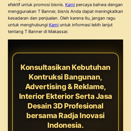
efektif untuk promosi bisnis.
Kami
percaya bahwa dengan
menggunakan T Banner, bisnis Anda dapat meningkatkan
kesadaran dan penjualan. Oleh karena itu, jangan ragu
untuk menghubungi
Kami
untuk informasi lebih lanjut
tentang T Banner di Makassar.
Konsultasikan Kebutuhan
Kontruksi Bangunan,
Advertising & Reklame,
Interior Ekterior Serta Jasa
Desain 3D Profesional
bersama Radja Inovasi
Indonesia.