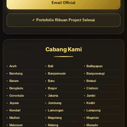
Email Official
✓ Portofolio Ribuan Project Selesai
Cabang Kami
Aceh
Bali
Balikpapan
Bandung
Banjarmasin
Banyuwangi
Batam
Batu
Bekasi
Bengkulu
Bogor
Cirebon
Gorontalo
Jakarta
Jambi
Jepara
Jombang
Kediri
Kendari
Lamongan
Lampung
Madiun
Magelang
Magetan
Makassar
Malang
Manado