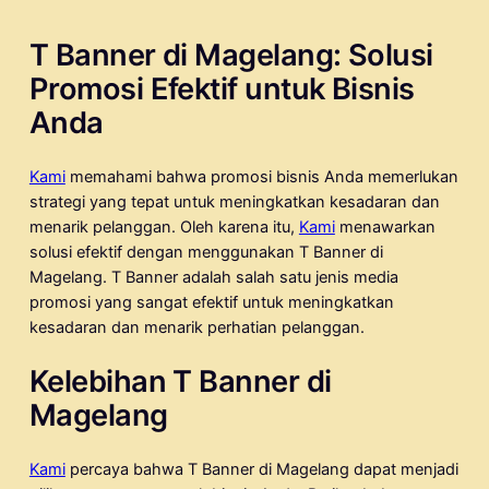
T Banner di Magelang: Solusi
Promosi Efektif untuk Bisnis
Anda
Kami
memahami bahwa promosi bisnis Anda memerlukan
strategi yang tepat untuk meningkatkan kesadaran dan
menarik pelanggan. Oleh karena itu,
Kami
menawarkan
solusi efektif dengan menggunakan T Banner di
Magelang. T Banner adalah salah satu jenis media
promosi yang sangat efektif untuk meningkatkan
kesadaran dan menarik perhatian pelanggan.
Kelebihan T Banner di
Magelang
Kami
percaya bahwa T Banner di Magelang dapat menjadi