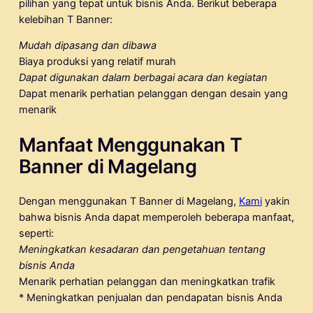
pilihan yang tepat untuk bisnis Anda. Berikut beberapa
kelebihan T Banner:
Mudah dipasang dan dibawa
Biaya produksi yang relatif murah
Dapat digunakan dalam berbagai acara dan kegiatan
Dapat menarik perhatian pelanggan dengan desain yang
menarik
Manfaat Menggunakan T
Banner di Magelang
Dengan menggunakan T Banner di Magelang,
Kami
yakin
bahwa bisnis Anda dapat memperoleh beberapa manfaat,
seperti:
Meningkatkan kesadaran dan pengetahuan tentang
bisnis Anda
Menarik perhatian pelanggan dan meningkatkan trafik
* Meningkatkan penjualan dan pendapatan bisnis Anda