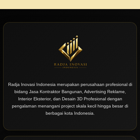
Radja Inovasi Indonesia merupakan perusahaan profesional di
bidang Jasa Kontraktor Bangunan, Advertising Reklame,
Interior Eksterior, dan Desain 3D Profesional dengan
pengalaman menangani project skala kecil hingga besar di
berbagai kota Indonesia.