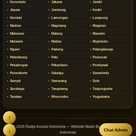
Gorontalo
Jakarta
Jambi
Jepara
Jombang
Kediri
Kendari
Lamongan
Lampung
Madiun
Magelang
Magetan
Makassar
Malang
Manado
Mataram
Medan
Mojokerto
Ngawi
Padang
Palangkaraya
Palembang
Palu
Pasuruan
Pekalongan
Pekanbaru
Pontianak
Purwokerto
Salatiga
Samarinda
Sampit
Semarang
Solo
Surabaya
Tangerang
Tanjungselor
Tarakan
Wonosobo
Yogyakarta
↑
© 2026 Radja Inovasi Indonesia — Website Made By Radja Inovasi
↓
Chat Admin
Indonesia