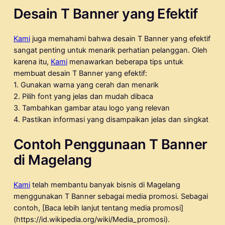
Desain T Banner yang Efektif
Kami
juga memahami bahwa desain T Banner yang efektif
sangat penting untuk menarik perhatian pelanggan. Oleh
karena itu,
Kami
menawarkan beberapa tips untuk
membuat desain T Banner yang efektif:
1. Gunakan warna yang cerah dan menarik
2. Pilih font yang jelas dan mudah dibaca
3. Tambahkan gambar atau logo yang relevan
4. Pastikan informasi yang disampaikan jelas dan singkat
Contoh Penggunaan T Banner
di Magelang
Kami
telah membantu banyak bisnis di Magelang
menggunakan T Banner sebagai media promosi. Sebagai
contoh, [Baca lebih lanjut tentang media promosi]
(https://id.wikipedia.org/wiki/Media_promosi).