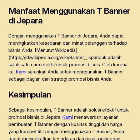
Manfaat Menggunakan T Banner
di Jepara
Dengan menggunakan T Banner di Jepara, Anda dapat
meningkatkan kesadaran dan minat pelanggan terhadap
bisnis Anda. [Menurut Wikipedia]
(https://id.wikipedia.org/wiki/Banner), spanduk adalah
salah satu cara efektif untuk promosi bisnis. Oleh karena
itu,
Kami
sarankan Anda untuk menggunakan T Banner
sebagai bagian dari strategi promosi bisnis Anda.
Kesimpulan
Sebagai kesimpulan, T Banner adalah solusi efektif untuk
promosi bisnis di Jepara.
Kami
menawarkan layanan
pembuatan T Banner dengan kualitas tinggi dan harga
yang kompetitif. Dengan menggunakan T Banner, Anda
dapat meningkatkan kesadaran dan minat pelanggan