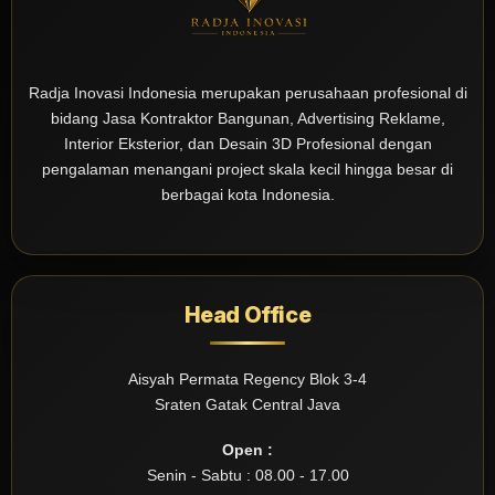
Radja Inovasi Indonesia merupakan perusahaan profesional di
bidang Jasa Kontraktor Bangunan, Advertising Reklame,
Interior Eksterior, dan Desain 3D Profesional dengan
pengalaman menangani project skala kecil hingga besar di
berbagai kota Indonesia.
Head Office
Aisyah Permata Regency Blok 3-4
Sraten Gatak Central Java
Open :
Senin - Sabtu : 08.00 - 17.00