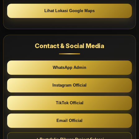
Lihat Lokasi Google Maps
Contact & Social Media
WhatsApp Admin
Instagram Official
TikTok Official
Email Official