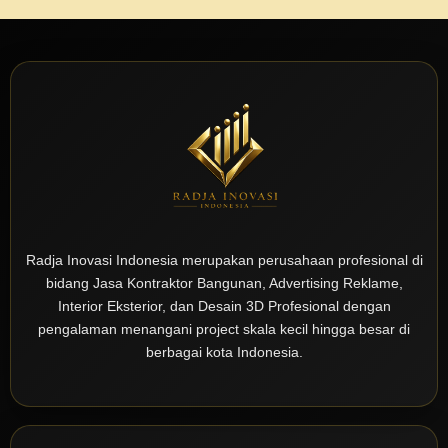
Radja Inovasi Indonesia merupakan perusahaan profesional di
bidang Jasa Kontraktor Bangunan, Advertising Reklame,
Interior Eksterior, dan Desain 3D Profesional dengan
pengalaman menangani project skala kecil hingga besar di
berbagai kota Indonesia.