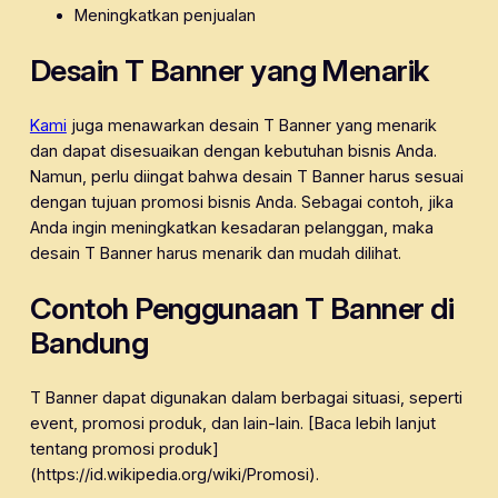
Meningkatkan penjualan
Desain T Banner yang Menarik
Kami
juga menawarkan desain T Banner yang menarik
dan dapat disesuaikan dengan kebutuhan bisnis Anda.
Namun, perlu diingat bahwa desain T Banner harus sesuai
dengan tujuan promosi bisnis Anda. Sebagai contoh, jika
Anda ingin meningkatkan kesadaran pelanggan, maka
desain T Banner harus menarik dan mudah dilihat.
Contoh Penggunaan T Banner di
Bandung
T Banner dapat digunakan dalam berbagai situasi, seperti
event, promosi produk, dan lain-lain. [Baca lebih lanjut
tentang promosi produk]
(https://id.wikipedia.org/wiki/Promosi).