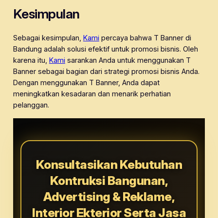
Kesimpulan
Sebagai kesimpulan,
Kami
percaya bahwa T Banner di
Bandung adalah solusi efektif untuk promosi bisnis. Oleh
karena itu,
Kami
sarankan Anda untuk menggunakan T
Banner sebagai bagian dari strategi promosi bisnis Anda.
Dengan menggunakan T Banner, Anda dapat
meningkatkan kesadaran dan menarik perhatian
pelanggan.
Konsultasikan Kebutuhan
Kontruksi Bangunan,
Advertising & Reklame,
Interior Ekterior Serta Jasa