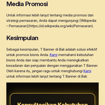
Media Promosi
Untuk informasi lebih lanjut tentang media promosi dan
strategi pemasaran, Anda dapat mengunjungi [Wikipedia
– Pemasaran](https://id.wikipedia.org/wiki/Pemasaran).
Kesimpulan
Sebagai kesimpulan, T Banner di Bali adalah solusi efektif
untuk promosi bisnis Anda.
Kami
memahami kebutuhan
bisnis Anda dan siap membantu Anda meningkatkan
kesadaran dan penjualan dengan menggunakan T Banner.
Oleh karena itu, jangan ragu untuk menghubungi
Kami
untuk informasi lebih lanjut tentang T Banner di Bali.
Konsultasikan Kebutuhan