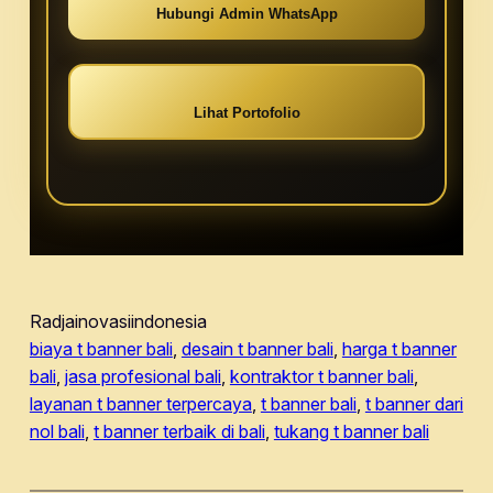
Hubungi Admin WhatsApp
Lihat Portofolio
Radjainovasiindonesia
biaya t banner bali
, 
desain t banner bali
, 
harga t banner
bali
, 
jasa profesional bali
, 
kontraktor t banner bali
, 
layanan t banner terpercaya
, 
t banner bali
, 
t banner dari
nol bali
, 
t banner terbaik di bali
, 
tukang t banner bali