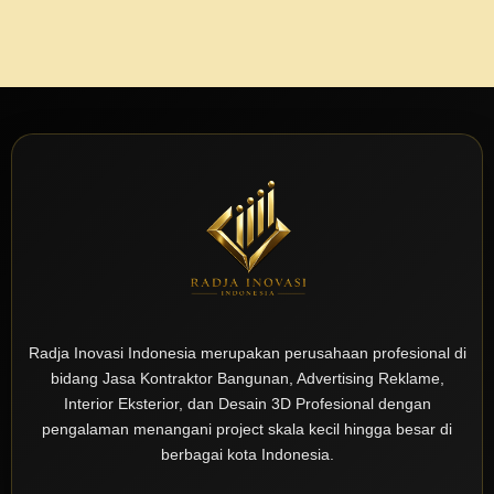
Radja Inovasi Indonesia merupakan perusahaan profesional di
bidang Jasa Kontraktor Bangunan, Advertising Reklame,
Interior Eksterior, dan Desain 3D Profesional dengan
pengalaman menangani project skala kecil hingga besar di
berbagai kota Indonesia.