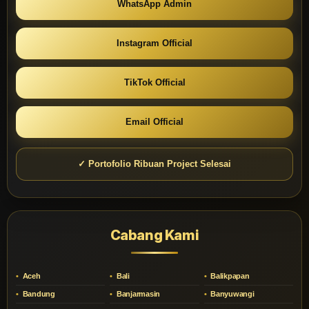
WhatsApp Admin
Instagram Official
TikTok Official
Email Official
✓ Portofolio Ribuan Project Selesai
Cabang Kami
Aceh
Bali
Balikpapan
Bandung
Banjarmasin
Banyuwangi