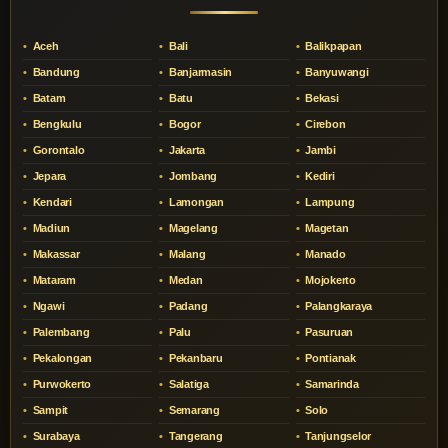
Aceh
Bali
Balikpapan
Bandung
Banjarmasin
Banyuwangi
Batam
Batu
Bekasi
Bengkulu
Bogor
Cirebon
Gorontalo
Jakarta
Jambi
Jepara
Jombang
Kediri
Kendari
Lamongan
Lampung
Madiun
Magelang
Magetan
Makassar
Malang
Manado
Mataram
Medan
Mojokerto
Ngawi
Padang
Palangkaraya
Palembang
Palu
Pasuruan
Pekalongan
Pekanbaru
Pontianak
Purwokerto
Salatiga
Samarinda
Sampit
Semarang
Solo
Surabaya
Tangerang
Tanjungselor