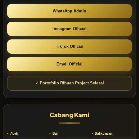
WhatsApp Admin
Instagram Official
TikTok Official
Email Official
✓ Portofolio Ribuan Project Selesai
Cabang Kami
Aceh
Bali
Balikpapan