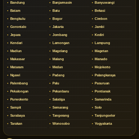
Bandung
Banjarmasin
Banyuwangi
Batam
Batu
Bekasi
Bengkulu
Bogor
Cirebon
Gorontalo
Jakarta
Jambi
Jepara
Jombang
Kediri
Kendari
Lamongan
Lampung
Madiun
Magelang
Magetan
Makassar
Malang
Manado
Mataram
Medan
Mojokerto
Ngawi
Padang
Palangkaraya
Palembang
Palu
Pasuruan
Pekalongan
Pekanbaru
Pontianak
Purwokerto
Salatiga
Samarinda
Sampit
Semarang
Solo
Surabaya
Tangerang
Tanjungselor
Tarakan
Wonosobo
Yogyakarta