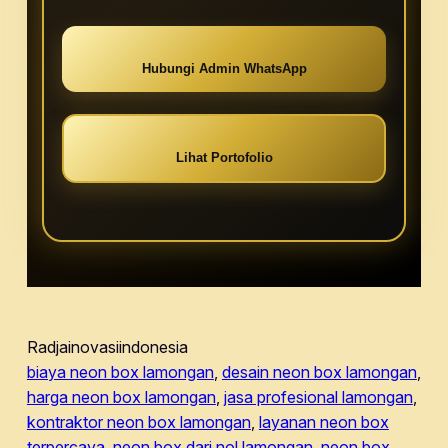
Hubungi Admin WhatsApp
Lihat Portofolio
Radjainovasiindonesia
biaya neon box lamongan
, 
desain neon box lamongan
, 
harga neon box lamongan
, 
jasa profesional lamongan
, 
kontraktor neon box lamongan
, 
layanan neon box
terpercaya
, 
neon box dari nol lamongan
, 
neon box