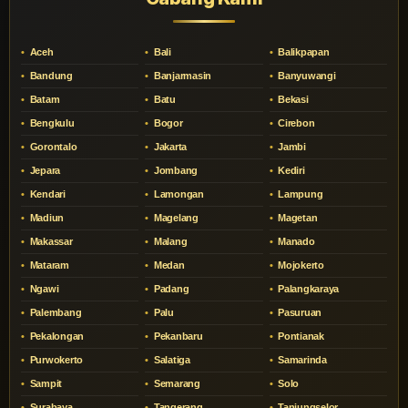
Aceh
Bali
Balikpapan
Bandung
Banjarmasin
Banyuwangi
Batam
Batu
Bekasi
Bengkulu
Bogor
Cirebon
Gorontalo
Jakarta
Jambi
Jepara
Jombang
Kediri
Kendari
Lamongan
Lampung
Madiun
Magelang
Magetan
Makassar
Malang
Manado
Mataram
Medan
Mojokerto
Ngawi
Padang
Palangkaraya
Palembang
Palu
Pasuruan
Pekalongan
Pekanbaru
Pontianak
Purwokerto
Salatiga
Samarinda
Sampit
Semarang
Solo
Surabaya
Tangerang
Tanjungselor