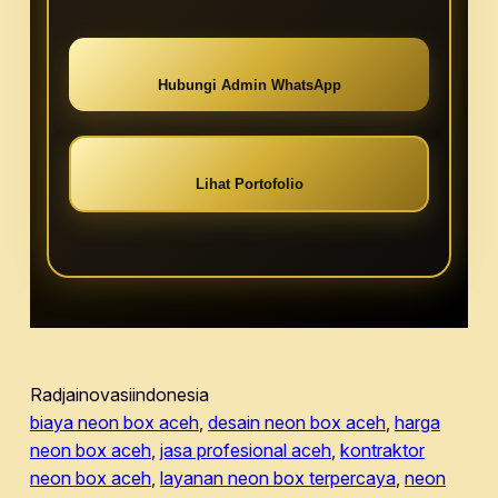
Hubungi Admin WhatsApp
Lihat Portofolio
Radjainovasiindonesia
biaya neon box aceh
, 
desain neon box aceh
, 
harga
neon box aceh
, 
jasa profesional aceh
, 
kontraktor
neon box aceh
, 
layanan neon box terpercaya
, 
neon