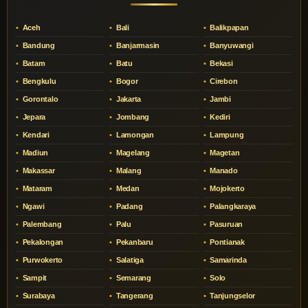
Aceh
Bali
Balikpapan
Bandung
Banjarmasin
Banyuwangi
Batam
Batu
Bekasi
Bengkulu
Bogor
Cirebon
Gorontalo
Jakarta
Jambi
Jepara
Jombang
Kediri
Kendari
Lamongan
Lampung
Madiun
Magelang
Magetan
Makassar
Malang
Manado
Mataram
Medan
Mojokerto
Ngawi
Padang
Palangkaraya
Palembang
Palu
Pasuruan
Pekalongan
Pekanbaru
Pontianak
Purwokerto
Salatiga
Samarinda
Sampit
Semarang
Solo
Surabaya
Tangerang
Tanjungselor