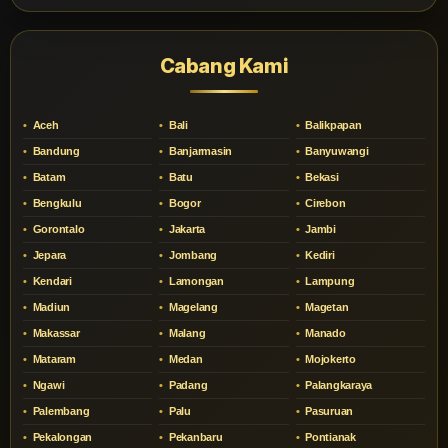
Cabang Kami
Aceh
Bali
Balikpapan
Bandung
Banjarmasin
Banyuwangi
Batam
Batu
Bekasi
Bengkulu
Bogor
Cirebon
Gorontalo
Jakarta
Jambi
Jepara
Jombang
Kediri
Kendari
Lamongan
Lampung
Madiun
Magelang
Magetan
Makassar
Malang
Manado
Mataram
Medan
Mojokerto
Ngawi
Padang
Palangkaraya
Palembang
Palu
Pasuruan
Pekalongan
Pekanbaru
Pontianak