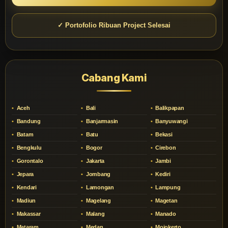
✓ Portofolio Ribuan Project Selesai
Cabang Kami
Aceh
Bali
Balikpapan
Bandung
Banjarmasin
Banyuwangi
Batam
Batu
Bekasi
Bengkulu
Bogor
Cirebon
Gorontalo
Jakarta
Jambi
Jepara
Jombang
Kediri
Kendari
Lamongan
Lampung
Madiun
Magelang
Magetan
Makassar
Malang
Manado
Mataram
Medan
Mojokerto