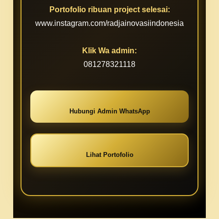
Portofolio ribuan project selesai:
www.instagram.com/radjainovasiindonesia
Klik Wa admin:
081278321118
Hubungi Admin WhatsApp
Lihat Portofolio