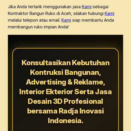
Jika Anda tertarik menggunakan jasa
Kami
sebagai
Kontraktor Bangun Ruko di Aceh, silakan hubungi
Kami
melalui telepon atau email.
Kami
siap membantu Anda
membangun ruko impian Anda!
Konsultasikan Kebutuhan
Kontruksi Bangunan,
Advertising & Reklame,
Interior Ekterior Serta Jasa
Desain 3D Profesional
bersama Radja Inovasi
Indonesia.