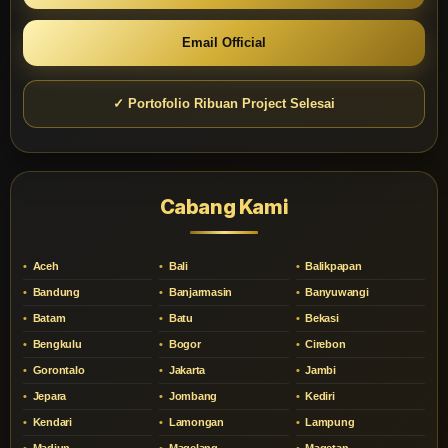
Email Official
✓ Portofolio Ribuan Project Selesai
Cabang Kami
Aceh
Bali
Balikpapan
Bandung
Banjarmasin
Banyuwangi
Batam
Batu
Bekasi
Bengkulu
Bogor
Cirebon
Gorontalo
Jakarta
Jambi
Jepara
Jombang
Kediri
Kendari
Lamongan
Lampung