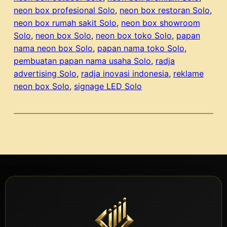
neon box profesional Solo
, 
neon box restoran Solo
, 
neon box rumah sakit Solo
, 
neon box showroom
Solo
, 
neon box Solo
, 
neon box toko Solo
, 
papan
nama neon box Solo
, 
papan nama toko Solo
, 
pembuatan papan nama usaha Solo
, 
radja
advertising Solo
, 
radja inovasi indonesia
, 
reklame
neon box Solo
, 
signage LED Solo