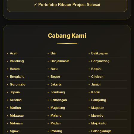
✓ Portofolio Ribuan Project Selesai
Cabang Kami
Aceh
Bali
Balikpapan
Bandung
Banjarmasin
Banyuwangi
Batam
Batu
Bekasi
Bengkulu
Bogor
Cirebon
Gorontalo
Jakarta
Jambi
Jepara
Jombang
Kediri
Kendari
Lamongan
Lampung
Madiun
Magelang
Magetan
Makassar
Malang
Manado
Mataram
Medan
Mojokerto
Ngawi
Padang
Palangkaraya