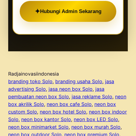
✦
Hubungi Admin Sekarang
Radjainovasiindonesia
branding toko Solo
, 
branding usaha Solo
, 
jasa
advertising Solo
, 
jasa neon box Solo
, 
jasa
pembuatan neon box Solo
, 
jasa reklame Solo
, 
neon
box akrilik Solo
, 
neon box cafe Solo
, 
neon box
custom Solo
, 
neon box hotel Solo
, 
neon box indoor
Solo
, 
neon box kantor Solo
, 
neon box LED Solo
, 
neon box minimarket Solo
, 
neon box murah Solo
, 
neon box outdoor Solo
, 
neon box premium Solo
, 