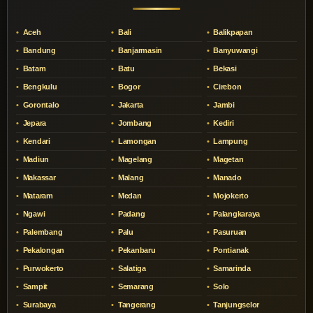
Aceh
Bali
Balikpapan
Bandung
Banjarmasin
Banyuwangi
Batam
Batu
Bekasi
Bengkulu
Bogor
Cirebon
Gorontalo
Jakarta
Jambi
Jepara
Jombang
Kediri
Kendari
Lamongan
Lampung
Madiun
Magelang
Magetan
Makassar
Malang
Manado
Mataram
Medan
Mojokerto
Ngawi
Padang
Palangkaraya
Palembang
Palu
Pasuruan
Pekalongan
Pekanbaru
Pontianak
Purwokerto
Salatiga
Samarinda
Sampit
Semarang
Solo
Surabaya
Tangerang
Tanjungselor