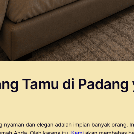
uang Tamu di Padan
nyaman dan elegan adalah impian banyak orang. In
mah Anda. Oleh karena itu,
Kami
akan membahas bebe