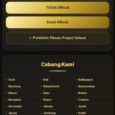
TikTok Official
Email Official
✓ Portofolio Ribuan Project Selesai
Cabang Kami
Aceh
Bali
Balikpapan
Bandung
Banjarmasin
Banyuwangi
Batam
Batu
Bekasi
Bengkulu
Bogor
Cirebon
Gorontalo
Jakarta
Jambi
Jepara
Jombang
Kediri