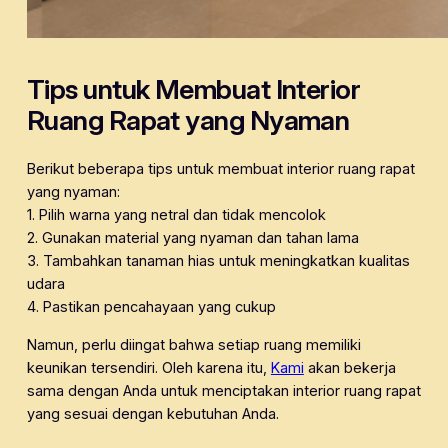
Tips untuk Membuat Interior
Ruang Rapat yang Nyaman
Berikut beberapa tips untuk membuat interior ruang rapat
yang nyaman:
1. Pilih warna yang netral dan tidak mencolok
2. Gunakan material yang nyaman dan tahan lama
3. Tambahkan tanaman hias untuk meningkatkan kualitas
udara
4. Pastikan pencahayaan yang cukup
Namun, perlu diingat bahwa setiap ruang memiliki
keunikan tersendiri. Oleh karena itu,
Kami
akan bekerja
sama dengan Anda untuk menciptakan interior ruang rapat
yang sesuai dengan kebutuhan Anda.