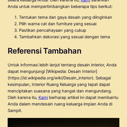
selera keluarga Anda. Oleh karena itu,
Kami
sarankan
Anda untuk mempertimbangkan beberapa tips berikut:
Tentukan tema dan gaya desain yang diinginkan
Pilih warna cat dan furniture yang sesuai
Pastikan pencahayaan yang cukup
Tambahkan dekorasi yang sesuai dengan tema
Referensi Tambahan
Untuk informasi lebih lanjut tentang desain interior, Anda
dapat mengunjungi [Wikipedia: Desain Interior]
(https://id.wikipedia.org/wiki/Desain_interior). Sebagai
kesimpulan, Interior Ruang Keluarga yang tepat dapat
menciptakan suasana yang hangat dan mengundang.
Oleh karena itu,
Kami
berharap artikel ini dapat membantu
Anda dalam mendesain ruang keluarga impian Anda di
Sampit.