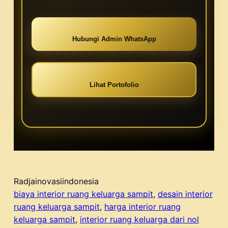
Hubungi Admin WhatsApp
Lihat Portofolio
Radjainovasiindonesia
biaya interior ruang keluarga sampit
, 
desain interior
ruang keluarga sampit
, 
harga interior ruang
keluarga sampit
, 
interior ruang keluarga dari nol