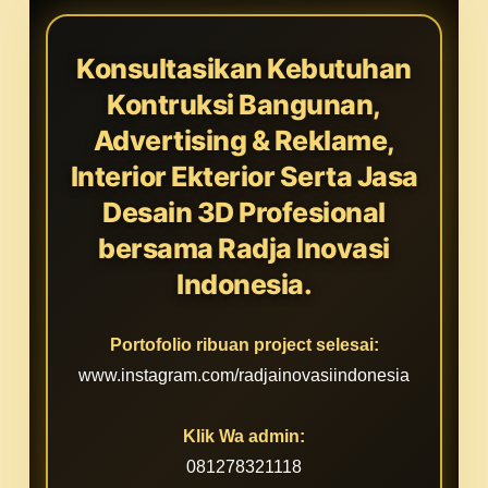
Konsultasikan Kebutuhan
Kontruksi Bangunan,
Advertising & Reklame,
Interior Ekterior Serta Jasa
Desain 3D Profesional
bersama Radja Inovasi
Indonesia.
Portofolio ribuan project selesai:
www.instagram.com/radjainovasiindonesia
Klik Wa admin:
081278321118