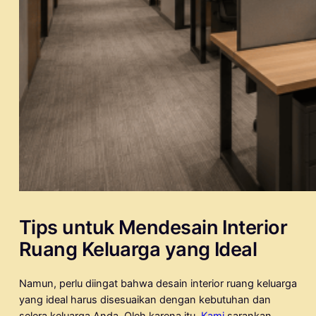
Tips untuk Mendesain Interior
Ruang Keluarga yang Ideal
Namun, perlu diingat bahwa desain interior ruang keluarga
yang ideal harus disesuaikan dengan kebutuhan dan