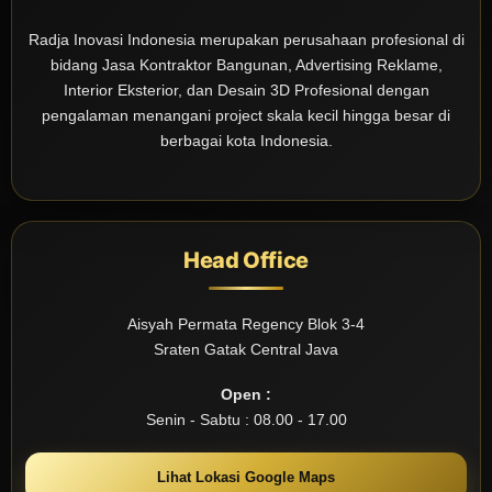
Radja Inovasi Indonesia merupakan perusahaan profesional di
bidang Jasa Kontraktor Bangunan, Advertising Reklame,
Interior Eksterior, dan Desain 3D Profesional dengan
pengalaman menangani project skala kecil hingga besar di
berbagai kota Indonesia.
Head Office
Aisyah Permata Regency Blok 3-4
Sraten Gatak Central Java
Open :
Senin - Sabtu : 08.00 - 17.00
Lihat Lokasi Google Maps