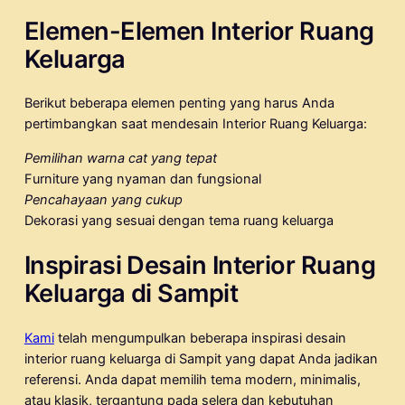
Elemen-Elemen Interior Ruang
Keluarga
Berikut beberapa elemen penting yang harus Anda
pertimbangkan saat mendesain Interior Ruang Keluarga:
Pemilihan warna cat yang tepat
Furniture yang nyaman dan fungsional
Pencahayaan yang cukup
Dekorasi yang sesuai dengan tema ruang keluarga
Inspirasi Desain Interior Ruang
Keluarga di Sampit
Kami
telah mengumpulkan beberapa inspirasi desain
interior ruang keluarga di Sampit yang dapat Anda jadikan
referensi. Anda dapat memilih tema modern, minimalis,
atau klasik, tergantung pada selera dan kebutuhan