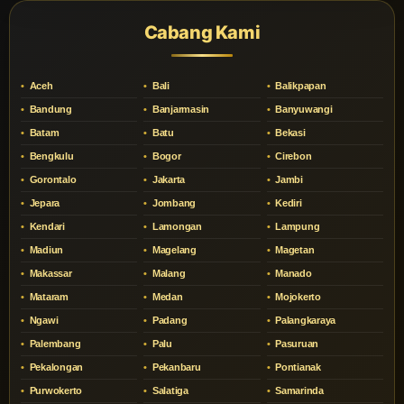
Cabang Kami
Aceh
Bali
Balikpapan
Bandung
Banjarmasin
Banyuwangi
Batam
Batu
Bekasi
Bengkulu
Bogor
Cirebon
Gorontalo
Jakarta
Jambi
Jepara
Jombang
Kediri
Kendari
Lamongan
Lampung
Madiun
Magelang
Magetan
Makassar
Malang
Manado
Mataram
Medan
Mojokerto
Ngawi
Padang
Palangkaraya
Palembang
Palu
Pasuruan
Pekalongan
Pekanbaru
Pontianak
Purwokerto
Salatiga
Samarinda