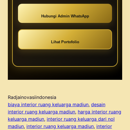
Hubungi Admin WhatsApp
Lihat Portofolio
Radjainovasiindonesia
biaya interior ruang keluarga madiun
, 
desain
interior ruang keluarga madiun
, 
harga interior ruang
keluarga madiun
, 
interior ruang keluarga dari nol
madiun
, 
interior ruang keluarga madiun
, 
interior