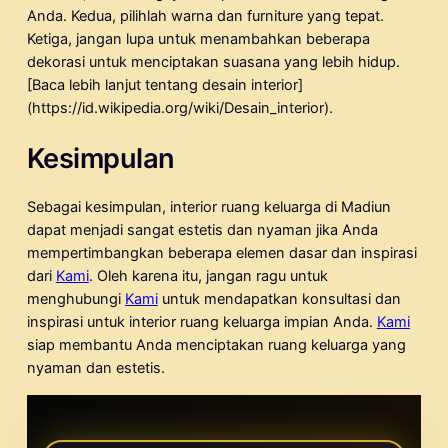
Anda. Kedua, pilihlah warna dan furniture yang tepat.
Ketiga, jangan lupa untuk menambahkan beberapa
dekorasi untuk menciptakan suasana yang lebih hidup.
[Baca lebih lanjut tentang desain interior]
(https://id.wikipedia.org/wiki/Desain_interior).
Kesimpulan
Sebagai kesimpulan, interior ruang keluarga di Madiun
dapat menjadi sangat estetis dan nyaman jika Anda
mempertimbangkan beberapa elemen dasar dan inspirasi
dari
Kami
. Oleh karena itu, jangan ragu untuk
menghubungi
Kami
untuk mendapatkan konsultasi dan
inspirasi untuk interior ruang keluarga impian Anda.
Kami
siap membantu Anda menciptakan ruang keluarga yang
nyaman dan estetis.