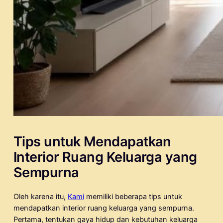
Tips untuk Mendapatkan
Interior Ruang Keluarga yang
Sempurna
Oleh karena itu,
Kami
memiliki beberapa tips untuk
mendapatkan interior ruang keluarga yang sempurna.
Pertama, tentukan gaya hidup dan kebutuhan keluarga