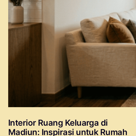
Interior Ruang Keluarga di
Madiun: Inspirasi untuk Rumah