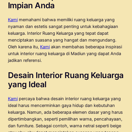
Impian Anda
Kami
memahami bahwa memiliki ruang keluarga yang
nyaman dan estetis sangat penting untuk kebahagiaan
keluarga. Interior Ruang Keluarga yang tepat dapat
menciptakan suasana yang hangat dan mengundang.
Oleh karena itu,
Kami
akan membahas beberapa inspirasi
untuk interior ruang keluarga di Madiun yang dapat Anda
jadikan referensi.
Desain Interior Ruang Keluarga
yang Ideal
Kami
percaya bahwa desain interior ruang keluarga yang
ideal harus mencerminkan gaya hidup dan kebutuhan
keluarga. Namun, ada beberapa elemen dasar yang harus
dipertimbangkan, seperti pemilihan warna, pencahayaan,
dan furniture. Sebagai contoh, warna netral seperti beige