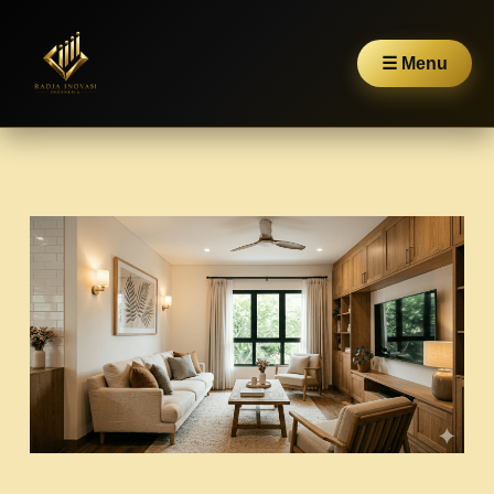
☰ Menu
Skip
to
content