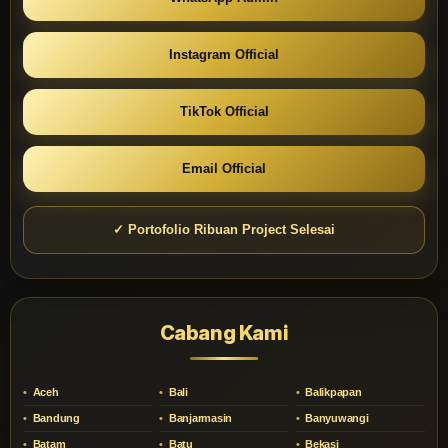
Instagram Official
TikTok Official
Email Official
✓ Portofolio Ribuan Project Selesai
Cabang Kami
Aceh
Bali
Balikpapan
Bandung
Banjarmasin
Banyuwangi
Batam
Batu
Bekasi