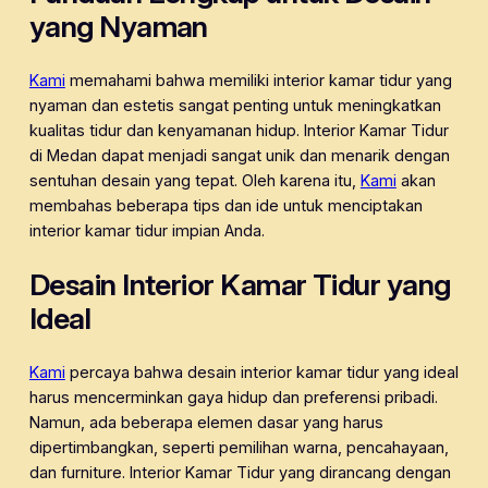
yang Nyaman
Kami
memahami bahwa memiliki interior kamar tidur yang
nyaman dan estetis sangat penting untuk meningkatkan
kualitas tidur dan kenyamanan hidup. Interior Kamar Tidur
di Medan dapat menjadi sangat unik dan menarik dengan
sentuhan desain yang tepat. Oleh karena itu,
Kami
akan
membahas beberapa tips dan ide untuk menciptakan
interior kamar tidur impian Anda.
Desain Interior Kamar Tidur yang
Ideal
Kami
percaya bahwa desain interior kamar tidur yang ideal
harus mencerminkan gaya hidup dan preferensi pribadi.
Namun, ada beberapa elemen dasar yang harus
dipertimbangkan, seperti pemilihan warna, pencahayaan,
dan furniture. Interior Kamar Tidur yang dirancang dengan