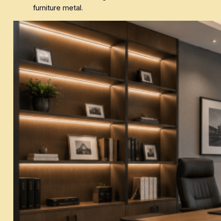
furniture metal.