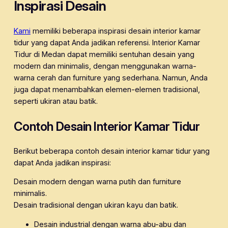
Inspirasi Desain
Kami
memiliki beberapa inspirasi desain interior kamar
tidur yang dapat Anda jadikan referensi. Interior Kamar
Tidur di Medan dapat memiliki sentuhan desain yang
modern dan minimalis, dengan menggunakan warna-
warna cerah dan furniture yang sederhana. Namun, Anda
juga dapat menambahkan elemen-elemen tradisional,
seperti ukiran atau batik.
Contoh Desain Interior Kamar Tidur
Berikut beberapa contoh desain interior kamar tidur yang
dapat Anda jadikan inspirasi:
Desain modern dengan warna putih dan furniture
minimalis.
Desain tradisional dengan ukiran kayu dan batik.
Desain industrial dengan warna abu-abu dan