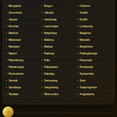
Bengkulu
Bogor
Cirebon
Gorontalo
Jakarta
Jambi
Jepara
Jombang
Kediri
Kendari
Lamongan
Lampung
Madiun
Magelang
Magetan
Makassar
Malang
Manado
Mataram
Medan
Mojokerto
Ngawi
Padang
Palangkaraya
Palembang
Palu
Pasuruan
Pekalongan
Pekanbaru
Pontianak
Purwokerto
Salatiga
Samarinda
Sampit
Semarang
Solo
Surabaya
Tangerang
Tanjungselor
Tarakan
Wonosobo
Yogyakarta
↑