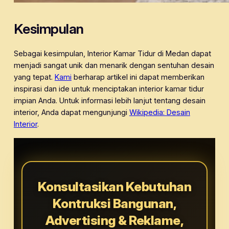
Kesimpulan
Sebagai kesimpulan, Interior Kamar Tidur di Medan dapat
menjadi sangat unik dan menarik dengan sentuhan desain
yang tepat.
Kami
berharap artikel ini dapat memberikan
inspirasi dan ide untuk menciptakan interior kamar tidur
impian Anda. Untuk informasi lebih lanjut tentang desain
interior, Anda dapat mengunjungi
Wikipedia: Desain
Interior
.
Konsultasikan Kebutuhan
Kontruksi Bangunan,
Advertising & Reklame,