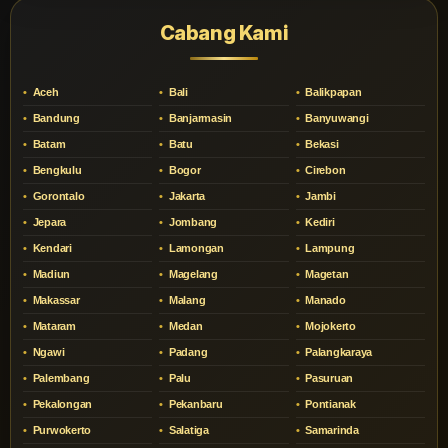
Cabang Kami
Aceh
Bali
Balikpapan
Bandung
Banjarmasin
Banyuwangi
Batam
Batu
Bekasi
Bengkulu
Bogor
Cirebon
Gorontalo
Jakarta
Jambi
Jepara
Jombang
Kediri
Kendari
Lamongan
Lampung
Madiun
Magelang
Magetan
Makassar
Malang
Manado
Mataram
Medan
Mojokerto
Ngawi
Padang
Palangkaraya
Palembang
Palu
Pasuruan
Pekalongan
Pekanbaru
Pontianak
Purwokerto
Salatiga
Samarinda