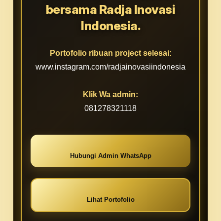
bersama Radja Inovasi
Indonesia.
Portofolio ribuan project selesai:
www.instagram.com/radjainovasiindonesia
Klik Wa admin:
081278321118
Hubungi Admin WhatsApp
Lihat Portofolio