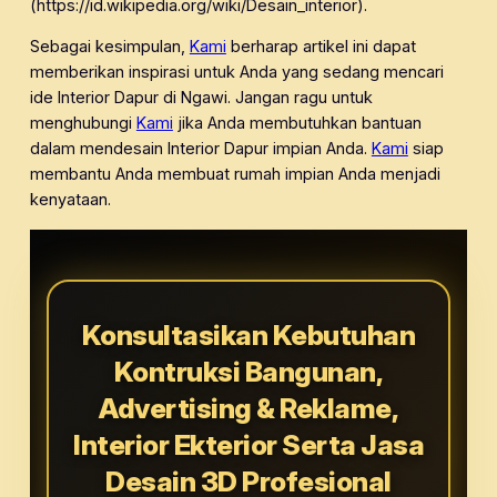
(https://id.wikipedia.org/wiki/Desain_interior).
Sebagai kesimpulan,
Kami
berharap artikel ini dapat
memberikan inspirasi untuk Anda yang sedang mencari
ide Interior Dapur di Ngawi. Jangan ragu untuk
menghubungi
Kami
jika Anda membutuhkan bantuan
dalam mendesain Interior Dapur impian Anda.
Kami
siap
membantu Anda membuat rumah impian Anda menjadi
kenyataan.
Konsultasikan Kebutuhan
Kontruksi Bangunan,
Advertising & Reklame,
Interior Ekterior Serta Jasa
Desain 3D Profesional