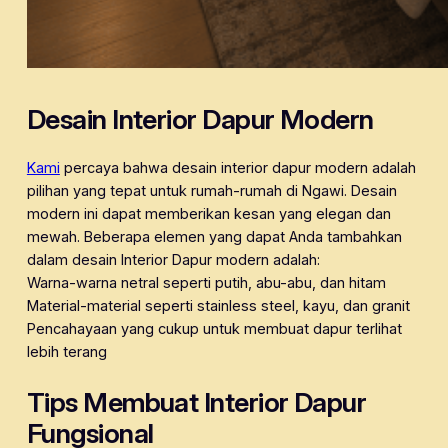
Desain Interior Dapur Modern
Kami
percaya bahwa desain interior dapur modern adalah
pilihan yang tepat untuk rumah-rumah di Ngawi. Desain
modern ini dapat memberikan kesan yang elegan dan
mewah. Beberapa elemen yang dapat Anda tambahkan
dalam desain Interior Dapur modern adalah:
Warna-warna netral seperti putih, abu-abu, dan hitam
Material-material seperti stainless steel, kayu, dan granit
Pencahayaan yang cukup untuk membuat dapur terlihat
lebih terang
Tips Membuat Interior Dapur
Fungsional