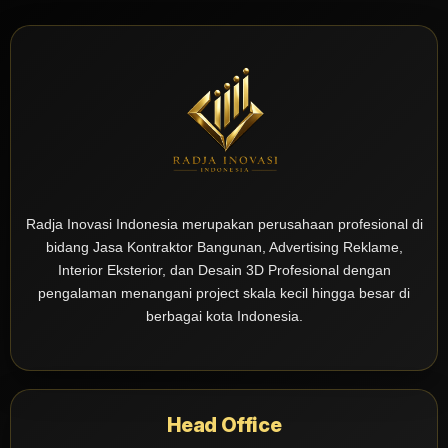
Radja Inovasi Indonesia merupakan perusahaan profesional di
bidang Jasa Kontraktor Bangunan, Advertising Reklame,
Interior Eksterior, dan Desain 3D Profesional dengan
pengalaman menangani project skala kecil hingga besar di
berbagai kota Indonesia.
Head Office