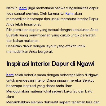
Namun,
Kami
juga memahami bahwa fungsionalitas dapur
juga sangat penting. Oleh karena itu,
Kami
akan
memberikan beberapa tips untuk membuat Interior Dapur
Anda lebih fungsional:
Pilih peralatan dapur yang sesuai dengan kebutuhan Anda
Buatlah ruang penyimpanan yang cukup untuk peralatan
dan bahan makanan
Desainlah dapur dengan layout yang efektif untuk
memudahkan Anda bergerak
Inspirasi Interior Dapur di Ngawi
Kami
telah bekerja sama dengan beberapa klien di Ngawi
untuk mendesain Interior Dapur impian mereka. Berikut
beberapa inspirasi yang dapat Anda lihat:
Menggunakan material lokal seperti kayu jati dan batu
alam
Menambahkan elemen dekoratif seperti tanaman hias dan