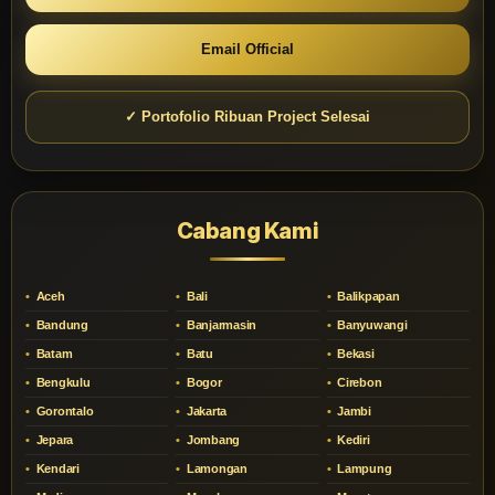
Email Official
✓ Portofolio Ribuan Project Selesai
Cabang Kami
Aceh
Bali
Balikpapan
Bandung
Banjarmasin
Banyuwangi
Batam
Batu
Bekasi
Bengkulu
Bogor
Cirebon
Gorontalo
Jakarta
Jambi
Jepara
Jombang
Kediri
Kendari
Lamongan
Lampung