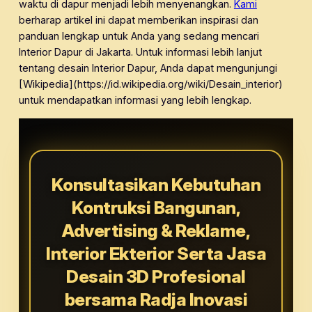
waktu di dapur menjadi lebih menyenangkan.
Kami
berharap artikel ini dapat memberikan inspirasi dan
panduan lengkap untuk Anda yang sedang mencari
Interior Dapur di Jakarta. Untuk informasi lebih lanjut
tentang desain Interior Dapur, Anda dapat mengunjungi
[Wikipedia](https://id.wikipedia.org/wiki/Desain_interior)
untuk mendapatkan informasi yang lebih lengkap.
Konsultasikan Kebutuhan
Kontruksi Bangunan,
Advertising & Reklame,
Interior Ekterior Serta Jasa
Desain 3D Profesional
bersama Radja Inovasi