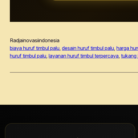
Radjainovasiindonesia
biaya huruf timbul palu
, 
desain huruf timbul palu
, 
harga hur
huruf timbul palu
, 
layanan huruf timbul terpercaya
, 
tukang 