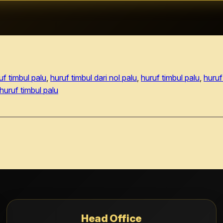
uf timbul palu
, 
huruf timbul dari nol palu
, 
huruf timbul palu
, 
huruf
huruf timbul palu
Head Office