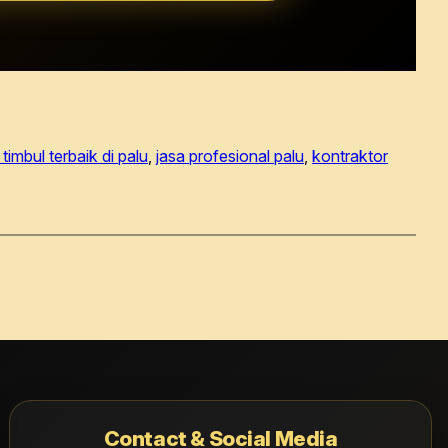
 timbul terbaik di palu
, 
jasa profesional palu
, 
kontraktor
Contact & Social Media