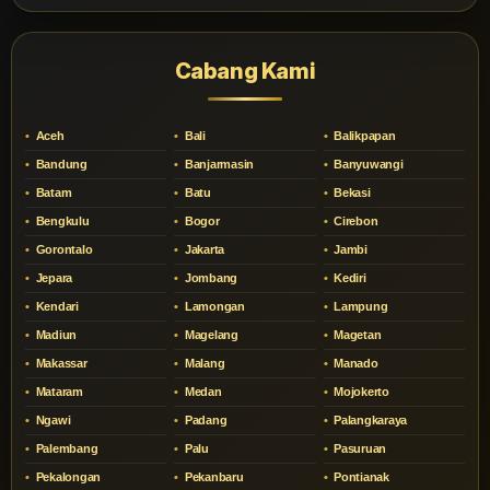
Cabang Kami
Aceh
Bali
Balikpapan
Bandung
Banjarmasin
Banyuwangi
Batam
Batu
Bekasi
Bengkulu
Bogor
Cirebon
Gorontalo
Jakarta
Jambi
Jepara
Jombang
Kediri
Kendari
Lamongan
Lampung
Madiun
Magelang
Magetan
Makassar
Malang
Manado
Mataram
Medan
Mojokerto
Ngawi
Padang
Palangkaraya
Palembang
Palu
Pasuruan
Pekalongan
Pekanbaru
Pontianak