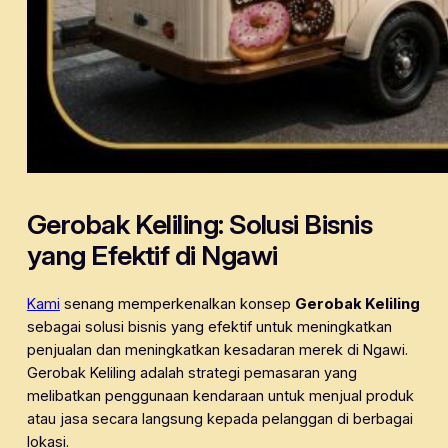
Gerobak Keliling: Solusi Bisnis
yang Efektif di Ngawi
Kami
senang memperkenalkan konsep
Gerobak Keliling
sebagai solusi bisnis yang efektif untuk meningkatkan
penjualan dan meningkatkan kesadaran merek di Ngawi.
Gerobak Keliling adalah strategi pemasaran yang
melibatkan penggunaan kendaraan untuk menjual produk
atau jasa secara langsung kepada pelanggan di berbagai
lokasi.