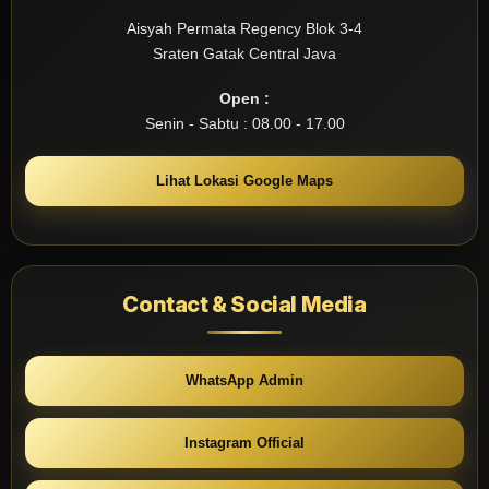
Aisyah Permata Regency Blok 3-4
Sraten Gatak Central Java
Open :
Senin - Sabtu : 08.00 - 17.00
Lihat Lokasi Google Maps
Contact & Social Media
WhatsApp Admin
Instagram Official