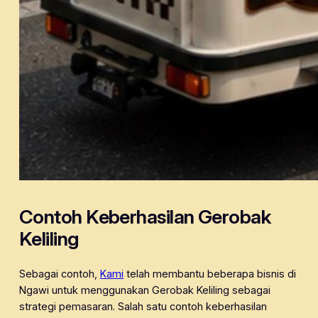
Contoh Keberhasilan Gerobak
Keliling
Sebagai contoh,
Kami
telah membantu beberapa bisnis di
Ngawi untuk menggunakan Gerobak Keliling sebagai
strategi pemasaran. Salah satu contoh keberhasilan