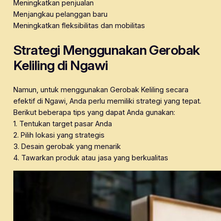
Meningkatkan penjualan
Menjangkau pelanggan baru
Meningkatkan fleksibilitas dan mobilitas
Strategi Menggunakan Gerobak
Keliling di Ngawi
Namun, untuk menggunakan Gerobak Keliling secara
efektif di Ngawi, Anda perlu memiliki strategi yang tepat.
Berikut beberapa tips yang dapat Anda gunakan:
1. Tentukan target pasar Anda
2. Pilih lokasi yang strategis
3. Desain gerobak yang menarik
4. Tawarkan produk atau jasa yang berkualitas