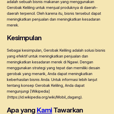
adalah sebuah bisnis makanan yang menggunakan
Gerobak Keliling untuk menjual produknya di daerah-
daerah terpencil. Oleh karena itu, bisnis tersebut dapat
meningkatkan penjualan dan meningkatkan kesadaran
merek.
Kesimpulan
Sebagai kesimpulan, Gerobak Keliling adalah solusi bisnis
yang efektif untuk meningkatkan penjualan dan
meningkatkan kesadaran merek di Ngawi. Dengan
menggunakan strategi yang tepat dan memiliki desain
gerobak yang menarik, Anda dapat meningkatkan
keberhasilan bisnis Anda. Untuk informasi lebih lanjut
tentang konsep Gerobak Keliling, Anda dapat
mengunjungi [Wikipedia]
(https://id.wikipedia.org/wiki/Mobil_dagang).
Apa yang
Kami
Tawarkan