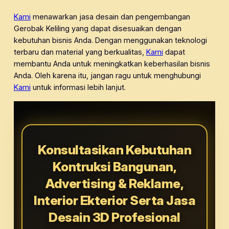
Kami
menawarkan jasa desain dan pengembangan
Gerobak Keliling yang dapat disesuaikan dengan
kebutuhan bisnis Anda. Dengan menggunakan teknologi
terbaru dan material yang berkualitas,
Kami
dapat
membantu Anda untuk meningkatkan keberhasilan bisnis
Anda. Oleh karena itu, jangan ragu untuk menghubungi
Kami
untuk informasi lebih lanjut.
Konsultasikan Kebutuhan
Kontruksi Bangunan,
Advertising & Reklame,
Interior Ekterior Serta Jasa
Desain 3D Profesional