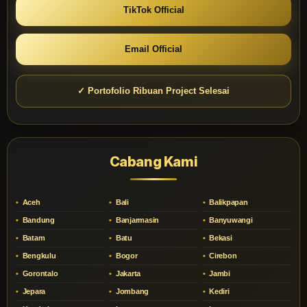
TikTok Official
Email Official
✓ Portofolio Ribuan Project Selesai
Cabang Kami
Aceh
Bali
Balikpapan
Bandung
Banjarmasin
Banyuwangi
Batam
Batu
Bekasi
Bengkulu
Bogor
Cirebon
Gorontalo
Jakarta
Jambi
Jepara
Jombang
Kediri