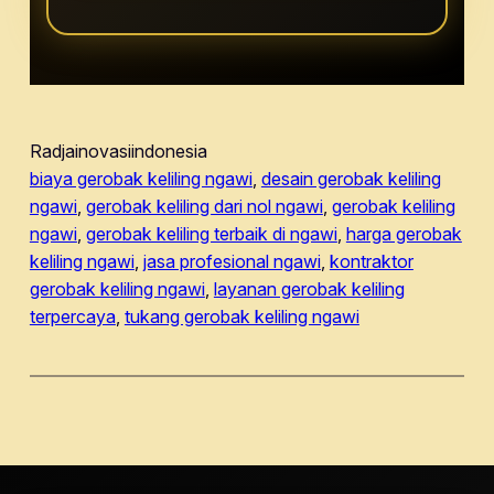
Radjainovasiindonesia
biaya gerobak keliling ngawi
, 
desain gerobak keliling
ngawi
, 
gerobak keliling dari nol ngawi
, 
gerobak keliling
ngawi
, 
gerobak keliling terbaik di ngawi
, 
harga gerobak
keliling ngawi
, 
jasa profesional ngawi
, 
kontraktor
gerobak keliling ngawi
, 
layanan gerobak keliling
terpercaya
, 
tukang gerobak keliling ngawi