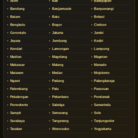
Aceh
Bali
Balikpapan
Bandung
Banjarmasin
Banyuwangi
Batam
Batu
Bekasi
Bengkulu
Bogor
Cirebon
Gorontalo
Jakarta
Jambi
Jepara
Jombang
Kediri
Kendari
Lamongan
Lampung
Madiun
Magelang
Magetan
Makassar
Malang
Manado
Mataram
Medan
Mojokerto
Ngawi
Padang
Palangkaraya
Palembang
Palu
Pasuruan
Pekalongan
Pekanbaru
Pontianak
Purwokerto
Salatiga
Samarinda
Sampit
Semarang
Solo
Surabaya
Tangerang
Tanjungselor
Tarakan
Wonosobo
Yogyakarta