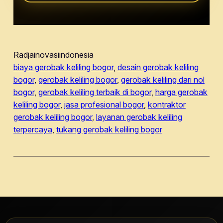
Radjainovasiindonesia
biaya gerobak keliling bogor
, 
desain gerobak keliling
bogor
, 
gerobak keliling bogor
, 
gerobak keliling dari nol
bogor
, 
gerobak keliling terbaik di bogor
, 
harga gerobak
keliling bogor
, 
jasa profesional bogor
, 
kontraktor
gerobak keliling bogor
, 
layanan gerobak keliling
terpercaya
, 
tukang gerobak keliling bogor