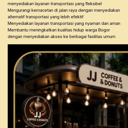
menyediakan layanan transportasi yang fleksibel
Mengurangi kemacetan di jalan raya dengan menyediakan
alternatif transportasi yang lebih efektif
Menyediakan layanan transportasi yang nyaman dan aman
Membantu meningkatkan kualitas hidup warga Bogor
dengan menyediakan akses ke berbagai fasilitas umum