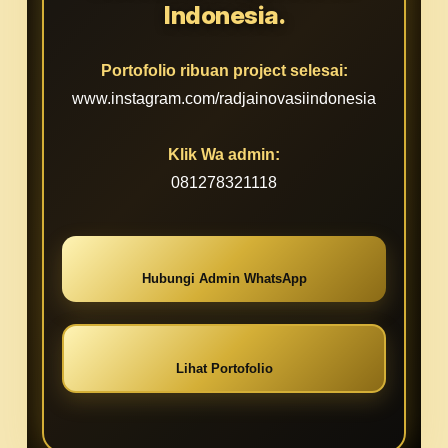
Indonesia.
Portofolio ribuan project selesai:
www.instagram.com/radjainovasiindonesia
Klik Wa admin:
081278321118
Hubungi Admin WhatsApp
Lihat Portofolio