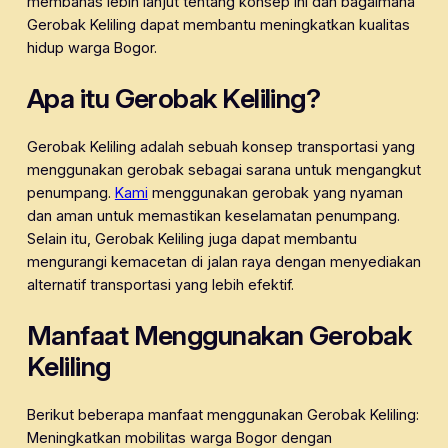
membahas lebih lanjut tentang konsep ini dan bagaimana
Gerobak Keliling
dapat membantu meningkatkan kualitas
hidup warga Bogor.
Apa itu Gerobak Keliling?
Gerobak Keliling
adalah sebuah konsep transportasi yang
menggunakan gerobak sebagai sarana untuk mengangkut
penumpang.
Kami
menggunakan gerobak yang nyaman
dan aman untuk memastikan keselamatan penumpang.
Selain itu,
Gerobak Keliling
juga dapat membantu
mengurangi kemacetan di jalan raya dengan menyediakan
alternatif transportasi yang lebih efektif.
Manfaat Menggunakan Gerobak
Keliling
Berikut beberapa manfaat menggunakan
Gerobak Keliling
:
Meningkatkan mobilitas warga Bogor dengan