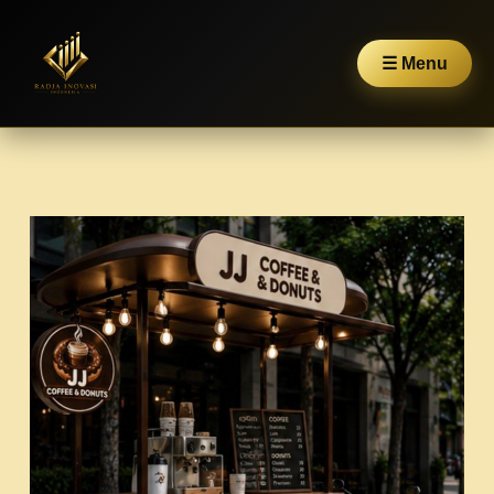
☰ Menu
Skip
to
content