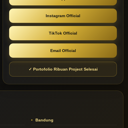
Instagram Official
TikTok Official
Email Official
✓ Portofolio Ribuan Project Selesai
Bandung