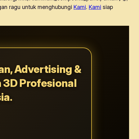
jangan ragu untuk menghubungi
Kami
.
Kami
siap
n, Advertising &
n 3D Profesional
ia.