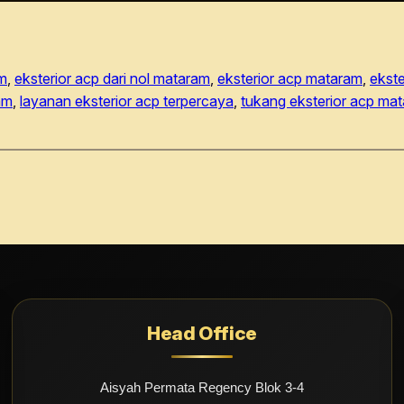
am
, 
eksterior acp dari nol mataram
, 
eksterior acp mataram
, 
ekste
am
, 
layanan eksterior acp terpercaya
, 
tukang eksterior acp ma
Head Office
Aisyah Permata Regency Blok 3-4