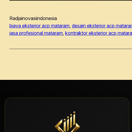
Radjainovasiindonesia
biaya eksterior acp mataram
, 
desain eksterior acp matar
jasa profesional mataram
, 
kontraktor eksterior acp matar