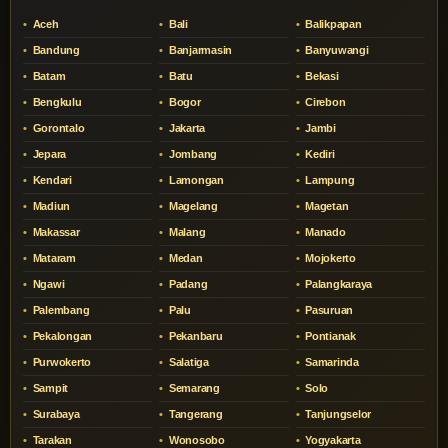
Aceh
Bali
Balikpapan
Bandung
Banjarmasin
Banyuwangi
Batam
Batu
Bekasi
Bengkulu
Bogor
Cirebon
Gorontalo
Jakarta
Jambi
Jepara
Jombang
Kediri
Kendari
Lamongan
Lampung
Madiun
Magelang
Magetan
Makassar
Malang
Manado
Mataram
Medan
Mojokerto
Ngawi
Padang
Palangkaraya
Palembang
Palu
Pasuruan
Pekalongan
Pekanbaru
Pontianak
Purwokerto
Salatiga
Samarinda
Sampit
Semarang
Solo
Surabaya
Tangerang
Tanjungselor
Tarakan
Wonosobo
Yogyakarta