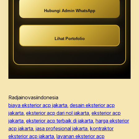
Hubungi Admin WhatsApp
Lihat Portofolio
Radjainovasiindonesia
biaya eksterior acp jakarta
, 
desain eksterior acp
jakarta
, 
eksterior acp dari nol jakarta
, 
eksterior acp
jakarta
, 
eksterior acp terbaik di jakarta
, 
harga eksterior
acp jakarta
, 
jasa profesional jakarta
, 
kontraktor
eksterior acp jakarta
, 
layanan eksterior acp