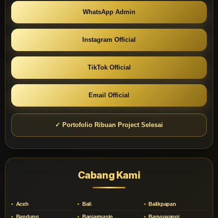
WhatsApp Admin
Instagram Official
TikTok Official
Email Official
✓ Portofolio Ribuan Project Selesai
Cabang Kami
Aceh
Bali
Balikpapan
Bandung
Banjarmasin
Banyuwangi