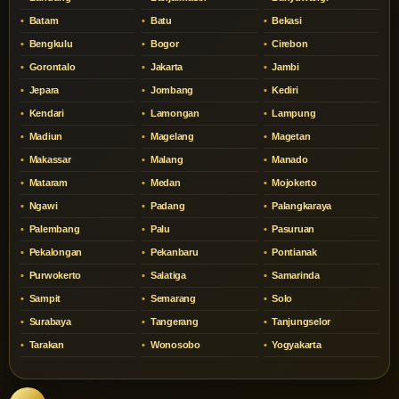
Batam
Batu
Bekasi
Bengkulu
Bogor
Cirebon
Gorontalo
Jakarta
Jambi
Jepara
Jombang
Kediri
Kendari
Lamongan
Lampung
Madiun
Magelang
Magetan
Makassar
Malang
Manado
Mataram
Medan
Mojokerto
Ngawi
Padang
Palangkaraya
Palembang
Palu
Pasuruan
Pekalongan
Pekanbaru
Pontianak
Purwokerto
Salatiga
Samarinda
Sampit
Semarang
Solo
Surabaya
Tangerang
Tanjungselor
Tarakan
Wonosobo
Yogyakarta