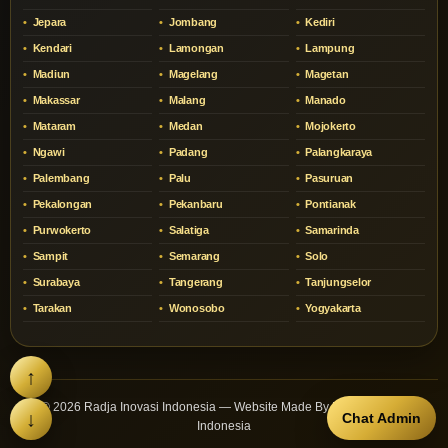
Jepara
Jombang
Kediri
Kendari
Lamongan
Lampung
Madiun
Magelang
Magetan
Makassar
Malang
Manado
Mataram
Medan
Mojokerto
Ngawi
Padang
Palangkaraya
Palembang
Palu
Pasuruan
Pekalongan
Pekanbaru
Pontianak
Purwokerto
Salatiga
Samarinda
Sampit
Semarang
Solo
Surabaya
Tangerang
Tanjungselor
Tarakan
Wonosobo
Yogyakarta
↑
© 2026 Radja Inovasi Indonesia — Website Made By Radja Inovasi
↓
Chat Admin
Indonesia