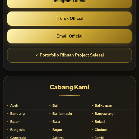
Instagram Official
TikTok Official
Email Official
✓ Portofolio Ribuan Project Selesai
Cabang Kami
Aceh
Bali
Balikpapan
Bandung
Banjarmasin
Banyuwangi
Batam
Batu
Bekasi
Bengkulu
Bogor
Cirebon
Gorontalo
Jakarta
Jambi