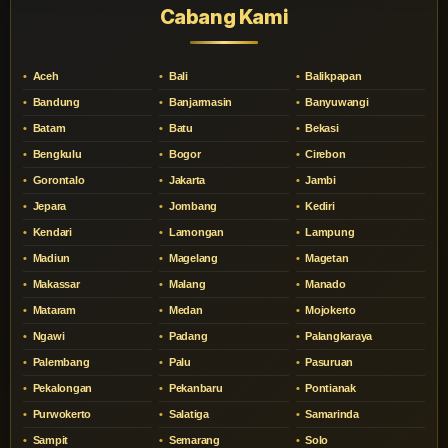
Cabang Kami
Aceh
Bali
Balikpapan
Bandung
Banjarmasin
Banyuwangi
Batam
Batu
Bekasi
Bengkulu
Bogor
Cirebon
Gorontalo
Jakarta
Jambi
Jepara
Jombang
Kediri
Kendari
Lamongan
Lampung
Madiun
Magelang
Magetan
Makassar
Malang
Manado
Mataram
Medan
Mojokerto
Ngawi
Padang
Palangkaraya
Palembang
Palu
Pasuruan
Pekalongan
Pekanbaru
Pontianak
Purwokerto
Salatiga
Samarinda
Sampit
Semarang
Solo