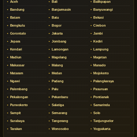
Aceh
Bali
Balikpapan
Bandung
Banjarmasin
Banyuwangi
Batam
Batu
Bekasi
Bengkulu
Bogor
Cirebon
Gorontalo
Jakarta
Jambi
Jepara
Jombang
Kediri
Kendari
Lamongan
Lampung
Madiun
Magelang
Magetan
Makassar
Malang
Manado
Mataram
Medan
Mojokerto
Ngawi
Padang
Palangkaraya
Palembang
Palu
Pasuruan
Pekalongan
Pekanbaru
Pontianak
Purwokerto
Salatiga
Samarinda
Sampit
Semarang
Solo
Surabaya
Tangerang
Tanjungselor
Tarakan
Wonosobo
Yogyakarta