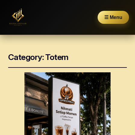
☰ Menu
Category:
Totem