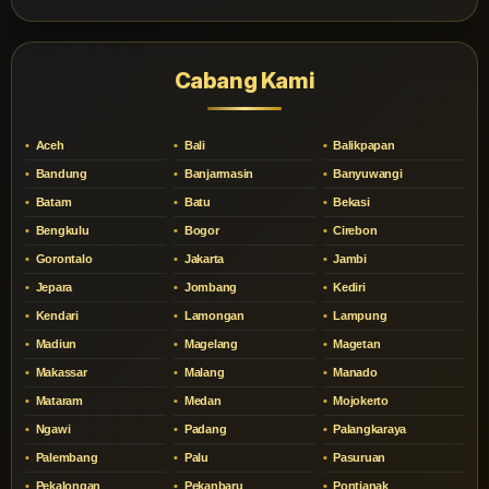
Cabang Kami
Aceh
Bali
Balikpapan
Bandung
Banjarmasin
Banyuwangi
Batam
Batu
Bekasi
Bengkulu
Bogor
Cirebon
Gorontalo
Jakarta
Jambi
Jepara
Jombang
Kediri
Kendari
Lamongan
Lampung
Madiun
Magelang
Magetan
Makassar
Malang
Manado
Mataram
Medan
Mojokerto
Ngawi
Padang
Palangkaraya
Palembang
Palu
Pasuruan
Pekalongan
Pekanbaru
Pontianak