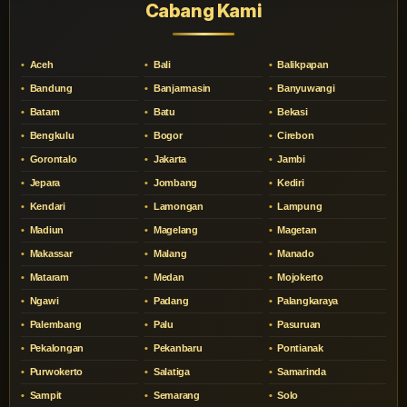
Cabang Kami
Aceh
Bali
Balikpapan
Bandung
Banjarmasin
Banyuwangi
Batam
Batu
Bekasi
Bengkulu
Bogor
Cirebon
Gorontalo
Jakarta
Jambi
Jepara
Jombang
Kediri
Kendari
Lamongan
Lampung
Madiun
Magelang
Magetan
Makassar
Malang
Manado
Mataram
Medan
Mojokerto
Ngawi
Padang
Palangkaraya
Palembang
Palu
Pasuruan
Pekalongan
Pekanbaru
Pontianak
Purwokerto
Salatiga
Samarinda
Sampit
Semarang
Solo