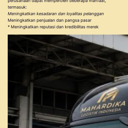
perusahaan dapat memperoleh beberapa manfaat,
termasuk:
Meningkatkan kesadaran dan loyalitas pelanggan
Meningkatkan penjualan dan pangsa pasar
* Meningkatkan reputasi dan kredibilitas merek