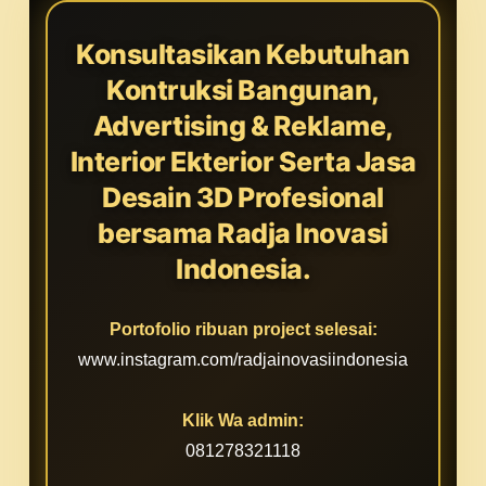
Konsultasikan Kebutuhan
Kontruksi Bangunan,
Advertising & Reklame,
Interior Ekterior Serta Jasa
Desain 3D Profesional
bersama Radja Inovasi
Indonesia.
Portofolio ribuan project selesai:
www.instagram.com/radjainovasiindonesia
Klik Wa admin:
081278321118