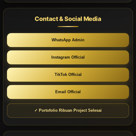
Contact & Social Media
WhatsApp Admin
Instagram Official
TikTok Official
Email Official
✓ Portofolio Ribuan Project Selesai