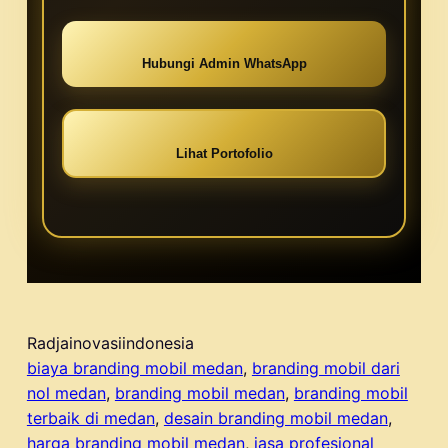
Hubungi Admin WhatsApp
Lihat Portofolio
Radjainovasiindonesia
biaya branding mobil medan
, 
branding mobil dari
nol medan
, 
branding mobil medan
, 
branding mobil
terbaik di medan
, 
desain branding mobil medan
, 
harga branding mobil medan
, 
jasa profesional