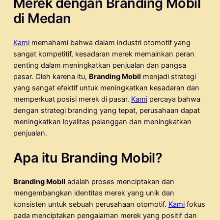
Merek dengan Branding Mobil
di Medan
Kami
memahami bahwa dalam industri otomotif yang
sangat kompetitif, kesadaran merek memainkan peran
penting dalam meningkatkan penjualan dan pangsa
pasar. Oleh karena itu,
Branding Mobil
menjadi strategi
yang sangat efektif untuk meningkatkan kesadaran dan
memperkuat posisi merek di pasar.
Kami
percaya bahwa
dengan strategi branding yang tepat, perusahaan dapat
meningkatkan loyalitas pelanggan dan meningkatkan
penjualan.
Apa itu Branding Mobil?
Branding Mobil
adalah proses menciptakan dan
mengembangkan identitas merek yang unik dan
konsisten untuk sebuah perusahaan otomotif.
Kami
fokus
pada menciptakan pengalaman merek yang positif dan