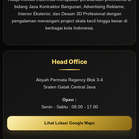
bidang Jasa Kontraktor Bangunan, Advertising Reklame,
Interior Eksterior, dan Desain 3D Profesional dengan
pengalaman menangani project skala kecil hingga besar di
berbagai kota Indonesia.
Head Office
Aisyah Permata Regency Blok 3-4
Sraten Gatak Central Java
Open :
Senin - Sabtu : 08.00 - 17.00
Lihat Lokasi Google Maps