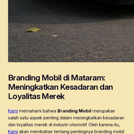
Branding Mobil di Mataram:
Meningkatkan Kesadaran dan
Loyalitas Merek
Kami
memahami bahwa
Branding Mobil
merupakan
salah satu aspek penting dalam meningkatkan kesadaran
dan loyalitas merek di industri otomotif. Oleh karena itu,
Kami
akan membahas tentang pentingnya branding mobil