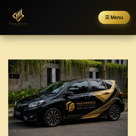
☰ Menu
Skip
to
content