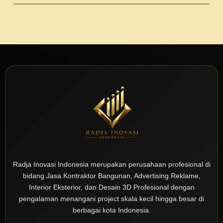
Radja Inovasi Indonesia merupakan perusahaan profesional di
bidang Jasa Kontraktor Bangunan, Advertising Reklame,
Interior Eksterior, dan Desain 3D Profesional dengan
pengalaman menangani project skala kecil hingga besar di
berbagai kota Indonesia.