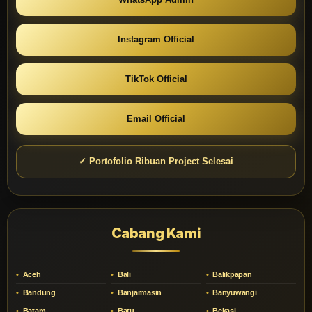
Instagram Official
TikTok Official
Email Official
✓ Portofolio Ribuan Project Selesai
Cabang Kami
Aceh
Bali
Balikpapan
Bandung
Banjarmasin
Banyuwangi
Batam
Batu
Bekasi