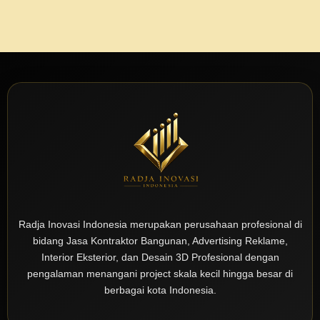
Radja Inovasi Indonesia merupakan perusahaan profesional di
bidang Jasa Kontraktor Bangunan, Advertising Reklame,
Interior Eksterior, dan Desain 3D Profesional dengan
pengalaman menangani project skala kecil hingga besar di
berbagai kota Indonesia.