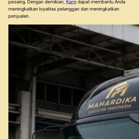
pesaing. Dengan demikian,
Kami
dapat membantu Anda
meningkatkan loyalitas pelanggan dan meningkatkan
penjualan.