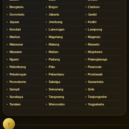
Bengkulu
Bogor
Cirebon
Gorontalo
Jakarta
Jambi
Jepara
Jombang
Kediri
Kendari
Lamongan
Lampung
Madiun
Magelang
Magetan
Makassar
Malang
Manado
Mataram
Medan
Mojokerto
Ngawi
Padang
Palangkaraya
Palembang
Palu
Pasuruan
Pekalongan
Pekanbaru
Pontianak
Purwokerto
Salatiga
Samarinda
Sampit
Semarang
Solo
Surabaya
Tangerang
Tanjungselor
Tarakan
Wonosobo
Yogyakarta
↑