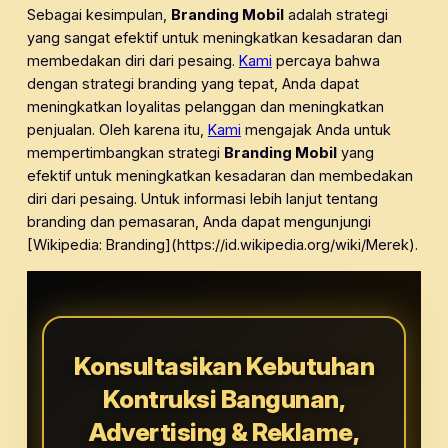
Sebagai kesimpulan,
Branding Mobil
adalah strategi
yang sangat efektif untuk meningkatkan kesadaran dan
membedakan diri dari pesaing.
Kami
percaya bahwa
dengan strategi branding yang tepat, Anda dapat
meningkatkan loyalitas pelanggan dan meningkatkan
penjualan. Oleh karena itu,
Kami
mengajak Anda untuk
mempertimbangkan strategi
Branding Mobil
yang
efektif untuk meningkatkan kesadaran dan membedakan
diri dari pesaing. Untuk informasi lebih lanjut tentang
branding dan pemasaran, Anda dapat mengunjungi
[Wikipedia: Branding](https://id.wikipedia.org/wiki/Merek).
Konsultasikan Kebutuhan
Kontruksi Bangunan,
Advertising & Reklame,