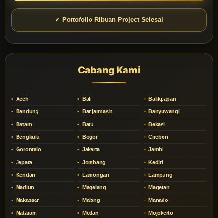
✓ Portofolio Ribuan Project Selesai
Cabang Kami
Aceh
Bali
Balikpapan
Bandung
Banjarmasin
Banyuwangi
Batam
Batu
Bekasi
Bengkulu
Bogor
Cirebon
Gorontalo
Jakarta
Jambi
Jepara
Jombang
Kediri
Kendari
Lamongan
Lampung
Madiun
Magelang
Magetan
Makassar
Malang
Manado
Mataram
Medan
Mojokerto