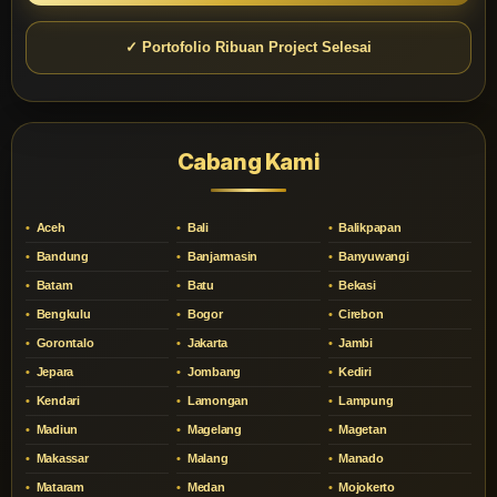
✓ Portofolio Ribuan Project Selesai
Cabang Kami
Aceh
Bali
Balikpapan
Bandung
Banjarmasin
Banyuwangi
Batam
Batu
Bekasi
Bengkulu
Bogor
Cirebon
Gorontalo
Jakarta
Jambi
Jepara
Jombang
Kediri
Kendari
Lamongan
Lampung
Madiun
Magelang
Magetan
Makassar
Malang
Manado
Mataram
Medan
Mojokerto