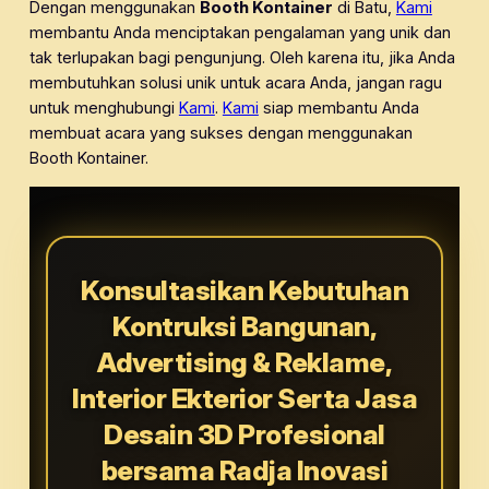
Dengan menggunakan
Booth Kontainer
di Batu,
Kami
membantu Anda menciptakan pengalaman yang unik dan
tak terlupakan bagi pengunjung. Oleh karena itu, jika Anda
membutuhkan solusi unik untuk acara Anda, jangan ragu
untuk menghubungi
Kami
.
Kami
siap membantu Anda
membuat acara yang sukses dengan menggunakan
Booth Kontainer.
Konsultasikan Kebutuhan
Kontruksi Bangunan,
Advertising & Reklame,
Interior Ekterior Serta Jasa
Desain 3D Profesional
bersama Radja Inovasi