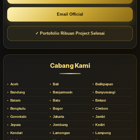
Email Official
✓ Portofolio Ribuan Project Selesai
Cabang Kami
Aceh
Bali
Balikpapan
Bandung
Banjarmasin
Banyuwangi
Batam
Batu
Bekasi
Bengkulu
Bogor
Cirebon
Gorontalo
Jakarta
Jambi
Jepara
Jombang
Kediri
Kendari
Lamongan
Lampung