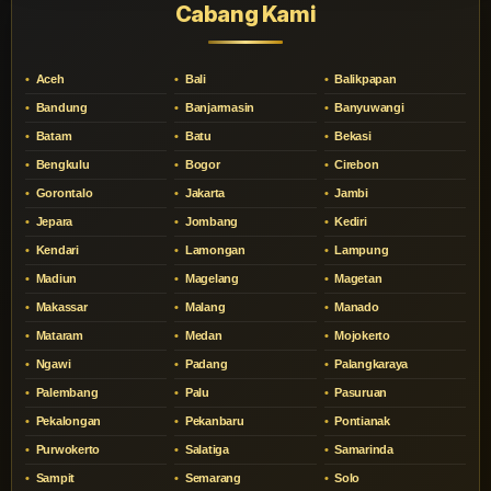
Cabang Kami
Aceh
Bali
Balikpapan
Bandung
Banjarmasin
Banyuwangi
Batam
Batu
Bekasi
Bengkulu
Bogor
Cirebon
Gorontalo
Jakarta
Jambi
Jepara
Jombang
Kediri
Kendari
Lamongan
Lampung
Madiun
Magelang
Magetan
Makassar
Malang
Manado
Mataram
Medan
Mojokerto
Ngawi
Padang
Palangkaraya
Palembang
Palu
Pasuruan
Pekalongan
Pekanbaru
Pontianak
Purwokerto
Salatiga
Samarinda
Sampit
Semarang
Solo