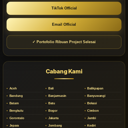
TikTok Official
Email Official
✓ Portofolio Ribuan Project Selesai
Cabang Kami
Aceh
Bali
Balikpapan
Bandung
Banjarmasin
Banyuwangi
Batam
Batu
Bekasi
Bengkulu
Bogor
Cirebon
Gorontalo
Jakarta
Jambi
Jepara
Jombang
Kediri