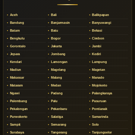
Aceh
Bali
Balikpapan
Bandung
Banjarmasin
Banyuwangi
Batam
Batu
Bekasi
Bengkulu
Bogor
Cirebon
Gorontalo
Jakarta
Jambi
Jepara
Jombang
Kediri
Kendari
Lamongan
Lampung
Madiun
Magelang
Magetan
Makassar
Malang
Manado
Mataram
Medan
Mojokerto
Ngawi
Padang
Palangkaraya
Palembang
Palu
Pasuruan
Pekalongan
Pekanbaru
Pontianak
Purwokerto
Salatiga
Samarinda
Sampit
Semarang
Solo
Surabaya
Tangerang
Tanjungselor